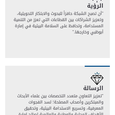
الرؤية
"أن تصبح الشبكة حافزاً للبحوث والابتكار التحويلية،
وتعزيز الشراكات بين القطاعات التي تعزز من التنمية
المستدامة، وتحافظ على السلامة البيئية في إمارة
أبوظبي وخارجها."
الرسالة
"تعزيز التعاون متعدد التخصصات بين علماء الأبحاث
والمبتكرين وأصحاب المصلحة؛ لسد الفجوات
المعرفية، وتسريع الاستدامة البيئية، وتحقيق
الأهداف المحلية والوطنية والعالمية لصالح إمارة