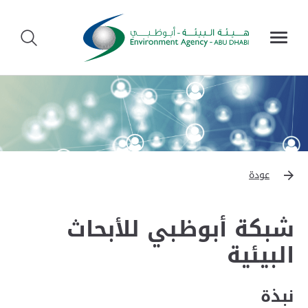
عودة
شبكة أبوظبي للأبحاث
البيئية
نبذة