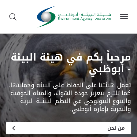
استمتع بأبوظبي الخضراء
مرحباً بكم في هيئة البيئة
- أبوظبي
تتميز مدينة أبوظبي بأنها تجمع بين العمارة
الحديثة المتألقة والجمال الطبيعي الخلاب.
تعمل هيئتنا على الحفاظ على البيئة وحمايتها.
كما تلتزم بتعزيز جودة الهواء، والمياه الجوفية
والتنوع البيولوجي في النظم البيئية البرية
استمتع بأبوظبي الخضراء
والبحرية بإمارة أبوظبي.
من نحن