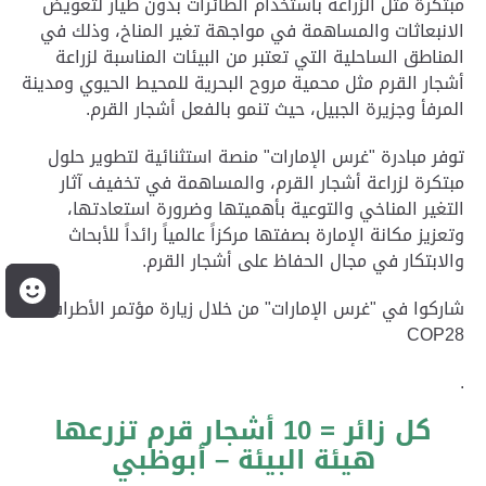
مبتكرة مثل الزراعة باستخدام الطائرات بدون طيار
لتعويض
الانبعاثات والمساهمة في مواجهة تغير المناخ
، وذلك في
المناطق الساحلية التي تعتبر من البيئات المناسبة لزراعة
أشجار القرم مثل محمية مروح البحرية للمحيط الحيوي ومدينة
المرفأ وجزيرة الجبيل، حيث تنمو بالفعل أشجار القرم.
توفر مبادرة "غرس الإمارات" منصة استثنائية لتطوير حلول
مبتكرة لزراعة أشجار القرم، والمساهمة في تخفيف آثار
التغير المناخي والتوعية بأهميتها وضرورة استعادتها،
وتعزيز مكانة الإمارة بصفتها مركزاً عالمياً رائداً للأبحاث
والابتكار في مجال الحفاظ على أشجار القرم.
م
شاركوا في "غرس الإمارات" من خلال زيارة مؤتمر الأطراف
COP28
.
كل زائر = 10 أشجار قرم تزرعها
هيئة البيئة – أبوظبي