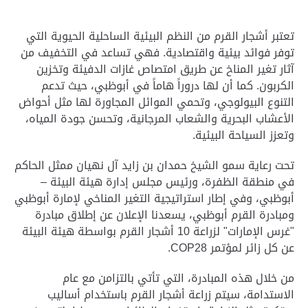
تعتبر أشجار القرم من النظم البيئية الساحلية الحيوية التي
توفر فوائد بيئية واقتصادية. فهي تساعد في التخفيف من
آثار تغير المناخ عن طريق امتصاص غازات الدفيئة وتخزين
الكربون. كما أن لها دروراً هاماً في أبوظبي، حيث تدعم
التنوع البيولوجي، وتحمي الموائل المجاورة لها مثل أحواض
الأعشاب البحرية والشعاب المرجانية، وتحسن جودة المياه،
وتعزز السياحة البيئية.
تحت رعاية سمو الشيخ حمدان بن زايد آل نهيان ممثل الحاكم
في منطقة الظفرة، ورئيس مجلس إدارة هيئة البيئة –
أبوظبي، وفي إطار استراتيجية التغير المناخي لإمارة أبوظبي
ومبادرة القرم أبوظبي، يسعدنا الإعلان عن إطلاق مبادرة
"غرس الإمارات" لزراعة 10 أشجار القرم بواسطة هيئة البيئة
عن كل زائر لمؤتمر COP28.
من خلال هذه المبادرة، التي تأتي بالتزامن مع عام
الاستدامة، سيتم زراعة أشجار القرم باستخدام أساليب