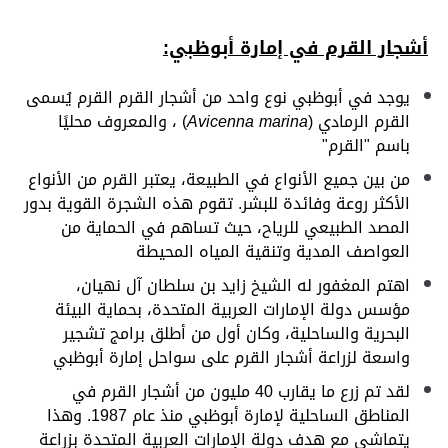
أشجار القرم في إمارة أبوظبي:
يوجد في أبوظبي نوع واحد من أشجار القرم القرم يُسمى
القرم الرمادي (
Avicenna marina
) ، والمعروف محليًا
باسم "القرم"
من بين جميع الأنواع في الطبيعة، يعتبر القرم من الأنواع
الأكثر روعة وفائدة للبشر. تقوم هذه الشجرة القوية بدور
المصد الطبيعي للرياح، حيث تساهم في الحماية من
العواصف المدية وتنقية المياه المحيطة
اهتم المغفور له الشيخ زايد بن سلطان آل نهيان،
مؤسس دولة الإمارات العربية المتحدة، بحماية البيئة
البحرية والساحلية، وكان أول من أطلق برامج تشجير
واسعة لزراعة أشجار القرم على سواحل إمارة أبوظبي
لقد تم زرع ما يقارب 40 مليون من أشجار القرم في
المناطق الساحلية لإمارة أبوظبي منذ عام 1987. وهذا
يتماشى مع هدف دولة الإمارات العربية المتحدة بزراعة