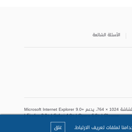
الأسئلة الشائعة
أفضل عرض لهذا الموقع هو دقة الشاشة 1024 × 764، يدعم Microsoft Internet Explorer 9.0+
| Firefox 2.0+ | Safari 4.0+ | Opera 6.0+ | Chrome
منا لملفات تعريف الارتباط.
غلق