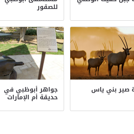
للصقور
 صير بني ياس
جواهر أبوظبي في
حديقة أم الإمارات