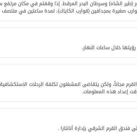
لصخور (طير الشاه) وسرطان البحر المرقط. إذا وقفتم في مكان مرت
قوارب صغيرة بمجدافين (قوارب الكاياك)، لمدة ساعتين في منتصف ا
ؤيتها خلال ساعات النهار.
القرم مجاناً، ولكن يتقاضى المشغلون تكلفة الرحلات الاستكشافية م
 فندق القرم الشرقي بإدارة أنانتارا .