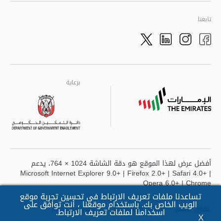
تابعنا
Twitter
LinkedIn
Facebook
Instagram
برعاية
برعاية
برعاية
أفضل عرض لهذا الموقع هو دقة الشاشة 1024 × 764، يدعم
Microsoft Internet Explorer 9.0+ | Firefox 2.0+ | Safari 4.0+ |
Opera 6.0+ | Chrome
تساعدنا ملفات تعريف الارتباط في تحسين تجربة موقع
الويب الخاص بك. باستخدام موقعنا ، أنت توافق على
حقوق النشر
سياسة الخصوصية
الشروط والأحكالم
اسخدامنا لملفات تعريف الارتباط.
X