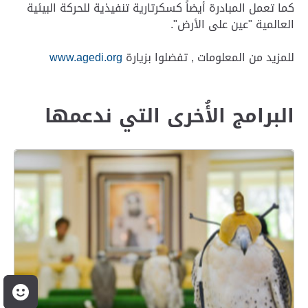
كما تعمل المبادرة أيضاً كسكرتارية تنفيذية للحركة البيئية
العالمية "عين على الأرض".
للمزيد من المعلومات , تفضلوا بزيارة
www.agedi.org
البرامج الأُخرى التي ندعمها
م