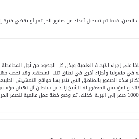
ب الصين، فيما تم تسجيل أعداد من صقور الحر تمر أو تقضي فترة إ
ت هيئة البيئة - أبوظبي على مدار أكثر من 20 عامًا على إجراء الأبحاث العلمية وبذل كل الج
اثر هذه الصقور بالمناطق التي تندر بها مواقع التعشيش الطبيعية،
 تم بناؤها. وفي عام 1996، أطلق القائد والمؤسس المغفور له الشيخ زايد بن سلطان آل 
لإطلاق الصقور، والذي ساعد منذ إطلاقه في عودة 1000 صقر إلى البرية. كذلك، تم وضع خطة عم