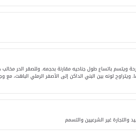
حة ويتسم باتساع طول جناحيه مقارنة بحجمه. وللصقر الحر مخالب ح
يتراوح لونه بين البني الداكن إلى الأصفر الرملي الباهت، مع وج
د والتجارة غير الشرعيين والتسمم