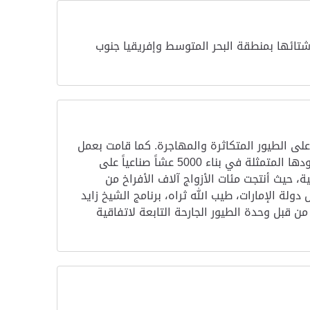
شتائها بمنطقة البحر المتوسط وإفريقيا جنوب
هود من أجل المحافظة على الطيور المتكاثرة والمهاجرة. كما قامت بعمل
دراسات مستفيضة حول بيئة الصقر الحر ومسار تحركه في منغوليا وأجزاء أخرى في نطاق تلك المنطقة. وقد نجحت جهودها المتمثلة في بناء 5000 عشاً صناعياً على
 حيث أنتجت مئات الأزواج آلاف الأفراخ من
نهيان مؤسس دولة الإمارات، طيب الله ثراه، برنامج الشيخ زايد
ل عالمية للصقر الحر من قبل وحدة الطيور الجارحة التابعة لاتفاقية