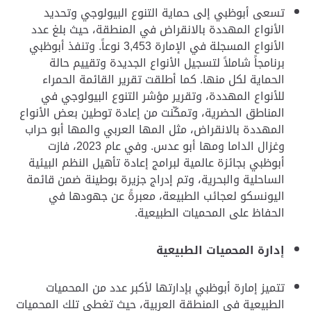
تسعى أبوظبي إلى حماية التنوع البيولوجي وتحديد
الأنواع المهددة بالانقراض في المنطقة، حيث بلغ عدد
الأنواع المسجلة في الإمارة
3,453
نوعاً. وتنفذ أبوظبي
برنامجاً شاملاً لتسجيل الأنواع الجديدة وتقييم حالة
الحماية لكل منها. كما أطلقت تقرير القائمة الحمراء
للأنواع المهددة
،
وتقرير مؤشر التنوع البيولوجي في
المناطق الحضرية، وتمكّنت من إعادة توطين بعض الأنواع
المهددة بالانقراض، مثل المها العربي والمها أبو حراب
وغزال الداما ومها أبو عدس. وفي عام 2023، فازت
أبوظبي بجائزة عالمية لبرامج إعادة تأهيل النظم البيئية
الساحلية والبحرية، وتم إدراج جزيرة بوطينة ضمن قائمة
اليونسكو لعجائب الطبيعة، معبرةً عن جهودها في
الحفاظ على المحميات الطبيعية
.
إدارة المحميات الطبيعية
تتميز إمارة أبوظبي بإدارتها لأكبر عدد من المحميات
الطبيعية في المنطقة العربية، حيث تغطي تلك المحميات