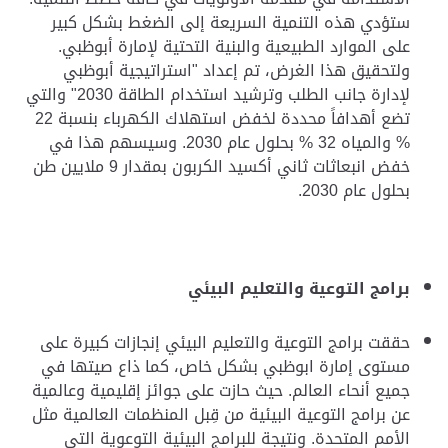
ستؤدي هذه التنمية السريعة إلى الضغط بشكل كبير
على الموارد الطبيعية والبنية التحتية لإمارة أبوظبي.
ولتحقيق هذا الغرض، تم إعداد "استراتيجية أبوظبي
لإدارة جانب الطلب وترشيد استخدام الطاقة 2030"
والتي
تضع أهدافاً محددة لخفض استهلاك الكهرباء بنسبة 22
% والمياه 32 % بحلول عام 2030. وسيسهم هذا في
خفض انبعاثات ثاني أكسيد الكربون بمقدار 9 ملايين طن
بحلول عام 2030.
برامج التوعية والتعليم البيئي
حققت برامج التوعية والتعليم البيئي إنجازات كبيرة على
مستوى إمارة ابوظبي بشكل خاص، كما ذاع صيتها في
جميع أنحاء العالم. حيث حازت على جوائز إقليمية وعالمية
عن برامج التوعية البيئية من قِبل المنظمات العالمية مثل
الأمم المتحدة. ونتيجة للبرامج البيئية التوعوية التي