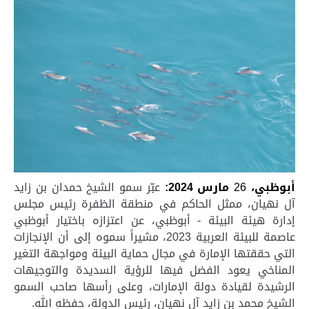
أبوظبي،
26
مارس 2024:
عبّر سمو الشيخ حمدان بن زايد
آل نهيان، ممثل الحاكم في منطقة الظفرة رئيس مجلس
إدارة هيئة البيئة - أبوظبي، عن اعتزازه باختيار أبوظبي
عاصمة للبيئة العربية 2023، مشيراً سموه إلى أن الإنجازات
التي حققتها الإمارة في مجال حماية البيئة ومواجهة التغير
المناخي يعود الفضل فيها للرؤية السديدة والتوجيهات
الرشيدة لقيادة دولة الإمارات، وعلى رأسها صاحب السمو
الشيخ محمد بن زايد آل نهيان، رئيس الدولة، حفظه الله.