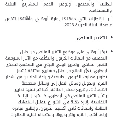
للطلاب والمجتمع، وتوفير الدعم للمشاريع البيئية
والمستدامة
.
أبرز الإنجازات التي حققتها إمارة أبوظبي وأهّلتها لتكون
عاصمة للبيئة العربية 2023:
التغيير المناخي:
تركز أبوظبي على موضوع التغير المناخي من خلال
التخفيف من انبعاثات الكربون والتكيُّف مع الآثار المتوقعة
للتغير المناخي، وتعزيز الوعي البيئي في المجتمع. تتصدّى
أبوظبي لتغيُّر المناخ من خلال مشاريع مختلفة تشمل
تطوير مصارف الكربون الطبيعية وزراعة الملايين من أشجار
القرم، وتحويل وسائل النقل إلى وسائل منخفضة
الانبعاثات، وتنويع مصادر الطاقة. كما تم تنفيذ تدابير
بشأن التغير المناخي في أبوظبي، كاستبدال الإنارة
التقليدية بإنارة ذكية في الشوارع لتقليل استهلاك
الطاقة وانبعاثات ثاني أكسيد الكربون، وإطلاق مبادرة
زراعة أشجار القرم ونثر بذورها باستخدام تقنية الطائرات