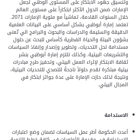
وتنسيق جهود الابتكار على المستوى الوطني لجعل
الإمارات ضمن الدول الأكثر ابتكاراً على مستوى العالم
خلال السنوات القادمة، تماشياً مع مئوية الإمارات 2071.
تعتمد إمارة أبوظبي بشكل أساسي على البيانات العلمية
الدقيقة والسليمة والدراسات والبحوث والبرامج الي تُعنى
بشؤون البيئة والحياة الفطرية كأساس للبحث عن حلول
مستدامة لحل التحديات، وتطوير وإصدار وإنفاذ السياسات
والتشريعات البيئية.
وكذلك تلتزم إمارة أبوظبي بنشر
ثقافة الابتكار لإثراء العمل البيئي، وتحفيز طرح مبادرات
بيئية مبتكرة تقدم حلولاً ناجحةً للتصدي للتحديات البيئية،
ونتيجة لذلك حازت الإمارة على عدة جوائز ابتكار في
المجال البيئي.
الاستدامة
أعدت الحكومة أطر عمل السياسات لضمان وضع اعتبارات
الاستدامة في مقدمة الأولويات في كافة خطط التنمية.