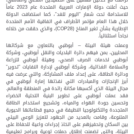
حيث أعلنت دولة الإمارات العربية المتحدة عام 2023 عاماً
للاستدامة تحت شعار "اليوم للغد
"
، كما استضافت الدولة
خلال هذا العام مؤتمر الأطراف في اتفاقية الأمم المتحدة
الإطارية بشأن تغير المناخ (
COP28
)، والذي حققت من خلاله
نجاحاً استثنائياً.
وعملت هيئة البيئة – أبوظبي بالتعاون مع شركائها
المحليين، بمن فيهم دائرة البلديات والنقل أبوظبي، وشركة
أبوظبي لخدمات الصرف الصحي، وهيئة أبوظبي للزراعة
والسلامة الغذائية، وشركة أبوظبي لإدارة النفايات "تدوير"
ودائرة الطاقة، على إعداد ملف المشاركة، والتي عرضت فيه
أبرز الإنجازات
والمبادرات التي نفذتها إمارة أبوظبي في
مجال البيئة الذي أكسبها مكانة رائدة في المنطقة والعالم.
فقد عملت أبوظبي على تطوير البنية التحتية الخضراء
وتحسين جودة الهواء والمياه، وتشجيع استخدام الطاقة
المتجددة والتكنولوجيا النظيفة في جميع قطاعاتها الحيوية
المتنوعة، وقامت بالعديد من الجهود لتعزيز الوعي البيئي
بين السكان وتحفيزهم على اتخاذ إجراءات واعية للحفاظ على
البيئة، والتي تضمنت إطلاق حملات توعية وبرامج تعليمية