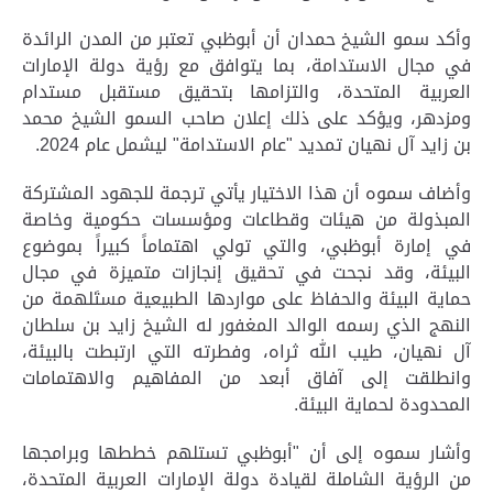
وأكد سمو الشيخ حمدان أن أبوظبي تعتبر من المدن الرائدة
في مجال الاستدامة، بما يتوافق مع رؤية دولة الإمارات
العربية المتحدة، والتزامها بتحقيق مستقبل مستدام
ومزدهر، ويؤكد على ذلك إعلان صاحب السمو الشيخ محمد
بن زايد آل نهيان تمديد "عام الاستدامة" ليشمل عام
2024
.
وأضاف سموه أن هذا الاختيار يأتي ترجمة للجهود المشتركة
المبذولة من هيئات وقطاعات ومؤسسات حكومية وخاصة
في إمارة أبوظبي، والتي تولي اهتماماً كبيراً بموضوع
البيئة، وقد نجحت في تحقيق إنجازات متميزة في مجال
حماية البيئة والحفاظ على مواردها الطبيعية مستَلهمة من
النهج الذي رسمه الوالد المغفور له الشيخ زايد بن سلطان
آل نهيان، طيب الله ثراه، وفطرته التي ارتبطت بالبيئة،
وانطلقت إلى آفاق أبعد من المفاهيم والاهتمامات
المحدودة لحماية البيئة.
وأشار سموه إلى أن "أبوظبي تستلهم خططها وبرامجها
من الرؤية الشاملة لقيادة دولة الإمارات العربية المتحدة،