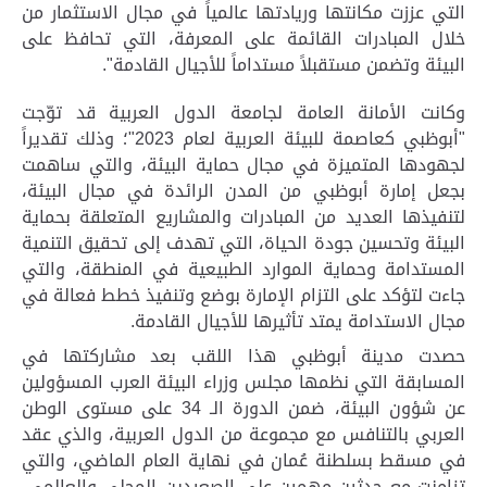
التي عززت مكانتها وريادتها عالمياً في مجال الاستثمار من
خلال المبادرات القائمة على المعرفة، التي تحافظ على
البيئة وتضمن مستقبلاً مستداماً للأجيال القادمة".
وكانت الأمانة العامة لجامعة الدول العربية قد توّجت
"أبوظبي كعاصمة للبيئة العربية لعام 2023"؛ وذلك تقديراً
لجهودها المتميزة في مجال حماية البيئة، والتي ساهمت
بجعل إمارة أبوظبي من المدن الرائدة في مجال البيئة،
لتنفيذها العديد من المبادرات والمشاريع المتعلقة بحماية
البيئة وتحسين جودة الحياة، التي تهدف إلى تحقيق التنمية
المستدامة وحماية الموارد الطبيعية في المنطقة، والتي
جاءت لتؤكد على التزام الإمارة بوضع وتنفيذ خطط فعالة في
مجال الاستدامة يمتد تأثيرها للأجيال القادمة.
حصدت مدينة أبوظبي هذا اللقب بعد مشاركتها في
المسابقة التي نظمها مجلس وزراء البيئة العرب المسؤولين
عن شؤون البيئة، ضمن الدورة الـ 34 على مستوى الوطن
العربي بالتنافس مع مجموعة من الدول العربية، والذي عقد
في مسقط بسلطنة عُمان في نهاية العام الماضي، والتي
تزامنت مع حدثين مهمين على الصعيدين المحلي والعالمي،