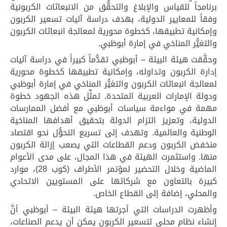
برنامجاً للقياس والإبلاغ والتحقُّق من الانبعاثات الكربونية
وفقاً للمعايير الدولية، بهدف دراسة آليات تسعير الكربون
وإمكانية تطبيقها، كخطوة محورية لمعالجة انبعاثات الكربون
والتغيُّر المناخي في إمارة أبوظبي
.
وحقَّقت هيئة البيئة – أبوظبي تقدُّماً كبيراً في دراسة آليات
إدارة الكربون وتداوله، وإمكانية تطبيقها كخطوة محورية
لمعالجة انبعاثات الكربون والتغيُّر المناخي في إمارة أبوظبي
ودولة الإمارات العربية المتحدة. تمثِّل هذه الجهود خطوة
مهمة في مواءمة سياسات أبوظبي مع أفضل الممارسات
الدولية، وتعزيز التزام الدولة بتحقيق أهدافها المناخية
الوطنية والعالمية. وتهدف إلى تسريع التحوُّل نحو اقتصاد
منخفض الكربون ودعم القطاعات التي يصعب إزالة الكربون
منها. واستثمرت الهيئة في هذا المجال، على مدى الأعوام
الماضية وخلال التحضير لمؤتمر الأطراف (كوب 28)، موارد
كبيرة بالتعاون مع شركائها على المستويين الاتحادي
والمحلي، إضافة إلى القطاع الخاص
.
وأظهرت الدراسات التي أجرتها هيئة البيئة – أبوظبي أنَّ
إنشاء نظام محلي لتسعير الكربون يمكن أن يدعم الصناعات،