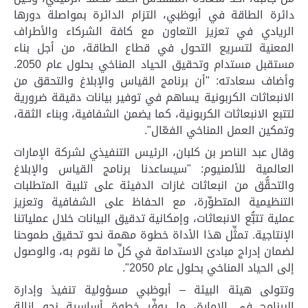
دائرة الطاقة في أبوظبي، التزام الدائرة بمواصلة دورها
الريادي في تعزيز التعاون مع كافة الشركاء والأطراف
المعنية لتسريع التحول في قطاع الطاقة، من أجل بناء
مستقبل مستدام وتحقيق الحياد المناخي بحلول عام 2050.
وأضاف سعادته: "أن برنامج القياس والإبلاغ والتحقق من
الانبعاثات الكربونية يساهم في توفير بيانات دقيقة ضرورية
لتتبع الانبعاثات الكربونية، كما يضمن الشفافية، وبناء الثقة،
وتمكين العمل المناخي الفعّال
."
وقال عبد الناصر بن كلبان، الرئيس التنفيذي لشركة الإمارات
العالمية للألمنيوم:
"
سيساعدنا برنامج القياس والإبلاغ
والتحقُّق من انبعاثات غازات الدفيئة على تلبية المتطلبات
التنظيمية المتطوِّرة، مع الحفاظ على الشفافية وتعزيز
عملية تتبُّع الانبعاثات، وإمكانية تدقيق البيانات خلال عملياتنا
الإنتاجية. تمثِّل هذا الأداة خطوة مهمة نحو تحقيق طموحنا
لضمان إدراج مبادئ الاستدامة في كلِّ ما نقوم به، والوصول
إلى الحياد المناخي بحلول عام 2050"
.
وتتولى هيئة البيئة – أبوظبي مسؤولية تنفيذ وإدارة
البرنامج في الإمارة، ما يوفِّر خطوة أساسية نحو إزالة