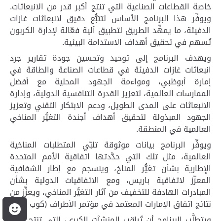
خاصة القطاعات الصناعية التي تنتج أكبر قدر من الانبعاثات.
ويوفِّر هذا البرنامج الأساس لتتبُّع دقيق لانبعاثات غازات
الدفيئة، ما يمهِّد الطريق لتطبيق آلية فعّالة لإدارة الكربون
تُسهم في تحقيق أهداف الاستدامة البيئية
.
ويهدف البرنامج إلى توحيد وتحسين جودة تقارير جرد
انبعاثات غازات الدفيئة في قطاعات الصناعة والطاقة في
إمارة أبوظبي، ومواءمة الجهود المحلية مع أفضل
الممارسات العالمية، لتعزيز القدرة التنافسية الدولية، وإدارة
الانبعاثات على المدى الطويل، ودعم الابتكار التقني وتعزيز
الجهود المبذولة لتحقيق أهداف أجندة التغيُّر المناخي
العالمية في المنطقة
.
ويوفِّر البرنامج بيانات موثوقة تلبّي المتطلبات المناخية
العالمية، مثل تلك التي حدَّدتها اتفاقية الأمم المتحدة
الإطارية بشأن تغيُّر المناخ، وينسجم مع إطار الشفافية
المعزّز لاتفاقية باريس، ومع الاتفاقيات الدولية بشأن
المبادرات الهادفة للتخفيف من آثار التغيُّر المناخي، ويعزِّز من
نتائج اتفاق الإمارات المعتمد في مؤتمر الأطراف (كوب 28)
.
م
ويتطلَّب البرنامج أن تُراقِب المنشآت الكبرى، التي تنتج عنها