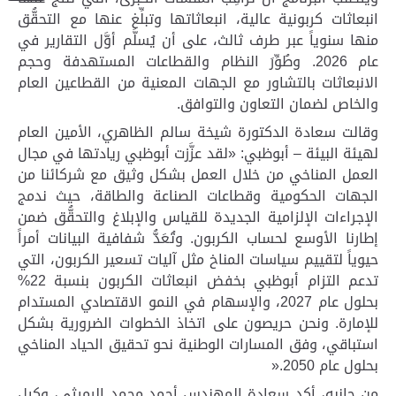
انبعاثات كربونية عالية، انبعاثاتها وتبلِّغ عنها مع التحقُّق
منها سنوياً عبر طرف ثالث، على أن يُسلَّم أوَّل التقارير في
عام 2026. وطُوِّرَ النظام والقطاعات المستهدفة وحجم
الانبعاثات بالتشاور مع الجهات المعنية من القطاعين العام
والخاص لضمان التعاون والتوافق
.
وقالت سعادة الدكتورة شيخة سالم الظاهري، الأمين العام
لهيئة البيئة – أبوظبي: «لقد عزَّزت أبوظبي ريادتها في مجال
العمل المناخي من خلال العمل بشكل وثيق مع شركائنا من
الجهات الحكومية وقطاعات الصناعة والطاقة، حيث ندمج
الإجراءات الإلزامية الجديدة للقياس والإبلاغ والتحقُّق ضمن
إطارنا الأوسع لحساب الكربون. وتُعَدُّ شفافية البيانات أمراً
حيوياً لتقييم سياسات المناخ مثل آليات تسعير الكربون، التي
تدعم التزام أبوظبي بخفض انبعاثات الكربون بنسبة 22%
بحلول عام 2027، والإسهام في النمو الاقتصادي المستدام
للإمارة. ونحن حريصون على اتخاذ الخطوات الضرورية بشكل
استباقي، وفق المسارات الوطنية نحو تحقيق الحياد المناخي
بحلول عام 2050
».
من جانبه، أكد سعادة المهندس أحمد محمد الرميثي، وكيل