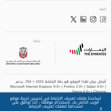
تابعنا
Twitter
LinkedIn
Facebook
Instagram
برعاية
برعاية
برعاية
أفضل عرض لهذا الموقع هو دقة الشاشة 1024 × 764، يدعم
Microsoft Internet Explorer 9.0+ | Firefox 2.0+ | Safari 4.0+ |
Opera 6.0+ | Chrome
تساعدنا ملفات تعريف الارتباط في تحسين تجربة موقع
الويب الخاص بك. باستخدام موقعنا ، أنت توافق على
حقوق النشر
سياسة الخصوصية
الشروط والأحكالم
اسخدامنا لملفات تعريف الارتباط.
X