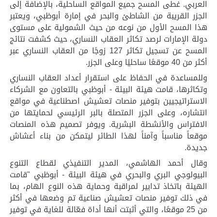
العربي. غطى المسح جميع المواقع الساحلية، بالإضافة إلى
الجزر القريبة من الشاطئ والبحر في إمارة أبوظبي، ويعتبر
هذا المسح الأول من نوعه
من حيث الشمولية
على مستوى
دولة الإمارات لرصد تكاثر العقاب النساري، حيث كشفت نتائج
المسح عن تسجيل تكاثر 127 زوجًا من العقاب النساري عبر
أكثر من 40 موقعًا ساحليًا وعلى الجزر.
وللمساعدة في الحفاظ على استقرار أعداد العقاب النساري
وتكاثرها، قامت هيئة البيئة - أبوظبي بالتعاون مع الشركاء
الاستراتيجيين بتوفير منصات تعشيش اصطناعية في مواقع
انتشاره، وعلى الجزر المتصلة بالبر الرئيسي لحمايتها من
الافتراس والأنشطة
البشرية
. ويوفر تصميم هذه المنصات
موقعاً مناسباً وآمناً لهذا الطائر ليتمكن من بناء أعشاش
جديدة.
وقال أحمد الهاشمي، المدير التنفيذي لقطاع التنوع
البيولوجي البري والبحري في هيئة البيئة - أبوظبي "قامت
الهيئة
باتخاذ تدابير لمراقبة وحماية هذه النوع الهام، بما
في ذلك توفير منصات تعشيش صناعية تم وضعها في أكثر
من 25 موقعًا، والتي أثبتت أنها أداة فعّالة للغاية في توفير