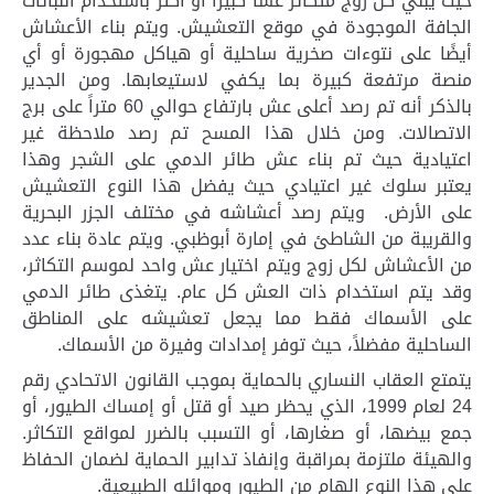
حيث يبني كل زوج متكاثر عشًا كبيرًا أو أكثر باستخدام النباتات
الجافة الموجودة في موقع التعشيش. ويتم بناء الأعشاش
أيضًا على نتوءات صخرية ساحلية أو هياكل مهجورة أو أي
منصة مرتفعة كبيرة بما يكفي لاستيعابها. ومن الجدير
بالذكر أنه تم رصد أعلى عش بارتفاع حوالي 60 متراً على برج
الاتصالات. ومن خلال هذا المسح تم رصد ملاحظة غير
اعتيادية حيث تم بناء عش طائر الدمي على الشجر وهذا
يعتبر سلوك غير اعتيادي حيث يفضل هذا النوع التعشيش
على الأرض. ويتم رصد أعشاشه في مختلف الجزر البحرية
والقريبة من الشاطئ في إمارة أبوظبي. ويتم عادة بناء عدد
من الأعشاش لكل زوج ويتم اختيار عش واحد لموسم التكاثر،
وقد يتم استخدام ذات العش كل عام. يتغذى طائر الدمي
على الأسماك فقط مما يجعل تعشيشه على المناطق
الساحلية مفضلاً، حيث توفر إمدادات وفيرة من الأسماك.
يتمتع العقاب النساري بالحماية بموجب القانون الاتحادي رقم
24 لعام 1999، الذي يحظر صيد أو قتل أو إمساك الطيور، أو
جمع بيضها، أو صغارها، أو التسبب بالضرر لمواقع التكاثر.
والهيئة ملتزمة بمراقبة وإنفاذ تدابير الحماية لضمان الحفاظ
على هذا النوع الهام من الطيور وموائله الطبيعية.