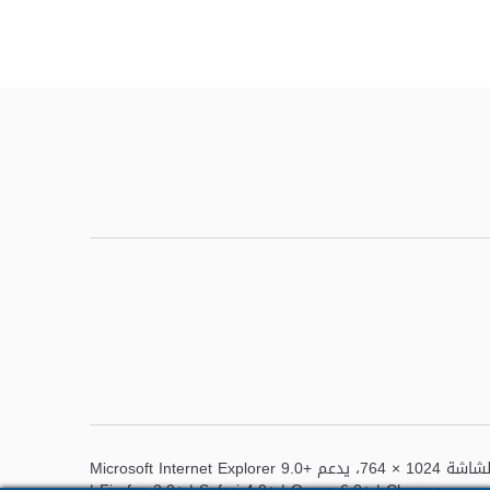
أفضل عرض لهذا الموقع هو دقة الشاشة 1024 × 764، يدعم Microsoft Internet Explorer 9.0+