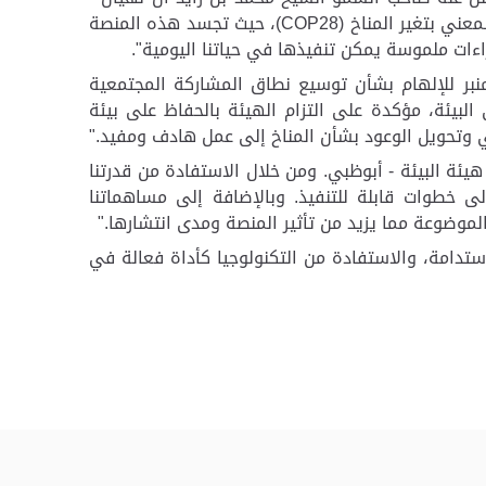
عني بتغير المناخ (
COP28
)، حيث تجسد هذه المنصة
راءات ملموسة يمكن تنفيذها في حياتنا اليومية".
نبر للإلهام بشأن توسيع نطاق المشاركة المجتمعية
البيئة، مؤكدة على التزام الهيئة بالحفاظ على بيئة
ي وتحويل الوعود بشأن المناخ إلى عمل هادف ومفيد."
ئة البيئة - أبوظبي. ومن خلال الاستفادة من قدرتنا
لى خطوات قابلة للتنفيذ. وبالإضافة إلى مساهماتنا
لموضوعة مما يزيد من تأثير المنصة ومدى انتشارها."
تدامة، والاستفادة من التكنولوجيا كأداة فعالة في