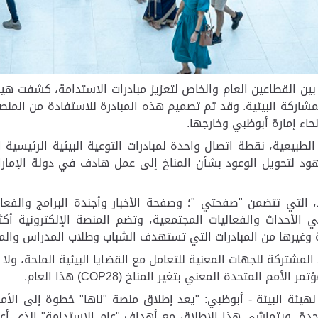
ين القطاعين العام والخاص لتعزيز مبادرات الاستدامة، كشفت هيئة
لمشاركة البيئية. وقد تم تصميم هذه المبادرة للاستفادة من المن
اء إمارة أبوظبي وخارجها.
ل الطبيعية، نقطة اتصال واحدة لمبادرات التوعية البيئية الرئيسية
ود لتحويل الوعود بشأن المناخ إلى عمل هادف في دولة الإمارا
 التي تتضمن "صفحتي "؛ وصفحة الأخبار وأجندة البرامج والفعال
ي الأحداث والفعاليات المجتمعية، وتضم المنصة الإلكترونية أك
ة وغيرها من المبادرات التي تستهدف الشباب وطلاب المدراس والم
لمشتركة للجهات المعنية للتعامل مع القضايا البيئية الملحة، ولا
تمر الأمم المتحدة المعني بتغير المناخ (
COP28
) هذا العام.
هيئة البيئة - أبوظبي: "يعد إطلاق منصة "ناها" خطوة إلى الأما
حدة. ويتماشى هذا الإطلاق مع أهداف "عام الاستدامة" الذي أعل