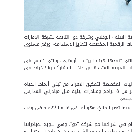
 البيئة - أبوظبي وشركة دو، التابعة لشركة الإمارات
صات الرقمية المخصصة لتعزيز الاستدامة، ورفع مستوى
 التي تنفذها هيئة البيئة – أبوظبي، والتي تقوم على
ت العربية المتحدة من خلال المشاركة والانخراط في
يات المخصصة لتمكين الأفراد من تبني أنماط الحياة
ثر من
8
برامج ومبادرات بيئية مثل مبادرتَي المدارس
جتمع.
 سيما تغير المناخ، وهو أمر في غاية الأهمية في وقت
م في شراكتنا مع شركة "دو"، وهي تتويج لمبادراتنا
ن عنه صاحب السمو الشيخ محمد بن زايد آل نهيان -