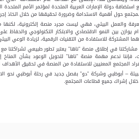
 استضافة دولة الإمارات العربية المتحدة لمؤتمر الأمم المتحدة الم
اد المجتمع حول أهمية الاستدامة وضرورة تحقيقها من خلال اتخاذ إج
معرفة والعمل البيئي، فهي ليست مجرد منصة إلكترونية، لكنها م
 يوازن بين النمو الاقتصادي والابتكار التكنولوجي والحفاظ على 
 المشتركة للاستفادة من التقنيات الرقمية، لزيادة الوعي البيئ
شاركتنا في إطلاق منصة "ناها" يعتبر تطور طبيعي لشراكتنا مع هي
ات، فإننا ندعم مهمة منصة "ناها" لتحويل الوعود بشأن المناخ إ
أفراد المجتمع المعنيين للاستفادة من المنصة في تحقيق الأهداف ا
لبيئة – أبوظبي وشركة "دو" بفصل جديد في رحلة أبوظبي نحو الاس
خلال إشراك جميع قطاعات المجتمع.