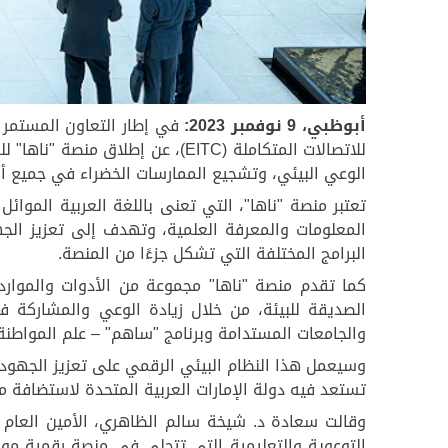
أبوظبي، 9 نوفمبر
2023
:
في إطار التعاون المستمر ب
للاتصالات المتكاملة (
EITC
)، عن إطلاق منصة "ناها" ل
الوعي البيئي، وتشجيع الممارسات الخضراء في جميع أنح
تعتبر منصة "ناها"، التي تعنى باللغة العربية الموائ
المعلومات والمعرفة العلمية، وتهدف إلى تعزيز الجه
البرامج المختلفة التي تشكل جزءًا من المنصة.
كما تقدم منصة "ناها" مجموعة من الأدوات والموارد،
الصديقة للبيئة، من خلال زيادة الوعي والمشاركة ف
والجامعات المستدامة وبرنامج "ساهم" – علم المواطن
وسيعمل هذا النظام البيئي الرقمي على تعزيز الجهود ا
تستعد فيه دولة الإمارات العربية المتحدة لاستضافة مؤ
وقالت سعادة د. شيخة سالم الظاهري، الأمين العام ل
التوعوية والتعليمية التي تتجلى في منصة رقمية مو