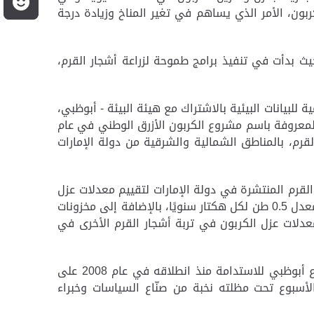
م
بون، الأمر الذي يساهم في تغير المناخ وزيادة درجة
حيث بدأت في تنفيذ برامج طموحة لزراعة أشجار القرم،
، الذي بدء في عام 2012 وتقوده مبادرة أبوظبي العالمية للبيانات البيئية بالاشتراك مع هيئة البيئة - أبوظبي،
 المعروفة باسم مشروع الكربون الأزرق الوطني في عام
لقرم، بالمناطق الشمالية والشرقية من دولة الإمارات
 القرم المنتشرة في دولة الإمارات لتقييم معدلات عزل
الكربون في التربة في غابات أشجار القرم. ووجدت الدراسة أن غابات أشجار القرم في دولة الإمارات تقوم بعزل الكربون بمعدل 0.5 طن لكل هكتار سنويًا، بالإضافة إلى مخزونات
ومعدلات عزل الكربون في تربة أشجار القرم الأخرى في
يشار إلى أن أسبوع أبوظبي للاستدامة هو منصة عالمية لتسريع وتيرة التنمية المستدامة في العالم، حيث يركز أسبوع أبوظبي للاستدامة منذ انطلاقه في عام 2008 على
 الأسبوع تحت مظلته نخبة من صنّاع السياسات وخبراء