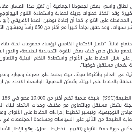
 نطاق واسع، يمكن لجهودنا الجماعية أن تغيّر هذا المسار. معًا،
يرة وقد اتخذنا خطوات جريئة لحماية واستعادة التنوع البيولوجي. 
ي مجال المحافظة على الأنواع. كما أن إعادة توطين المها الأفريقي (أب
بهذا البرنامج لإعادة توطين الأنواع مع شر
اع قائلاً: "
يتميز الاجتماع الخامس لرؤساء مجموعات لجنة بقاء ال
التجمع بشكل خاص كيف يمكن للقوة التجديدية للطبيعة، والدور الفاع
يز على سُبُل الحفاظ على الأنواع واستعادة النظم البيئية والتعا
 لضمان مستقبل كوكبنا".
 المتعلقة بالحفاظ على البيئة. وتُمكن العضوية الواسعة الاتحاد م
الطبيعة
(SSC)
شب
لجنة بشكل مستقل وبالتعاون مع مختلف وحدات الاتحاد لبناء الم
ادئ التوجيهية، وتيسير تخطيط إجراءات الحفاظ على الأنواع. ومن 
لحماية الطبيعة من التأثير على السياسات ومساعدة المجتمعات في 
(تقييم - تخطيط - عمل)،
وهو الإطار الأس