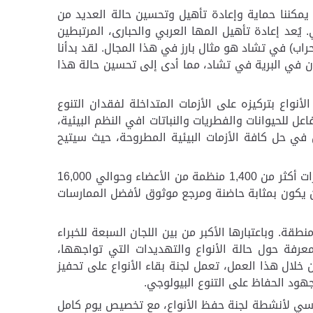
 يمكننا حماية وإعادة تأهيل وتحسين حالة العديد من
يُعد إعادة تأهيل المها العربي والحبارى، المرتبطين
و حراب) في تشاد هو مثال بارز في هذا المجال. لقد بدأنا
كائنا قبل عشر سنوات، وقد حقق نجاحاً كبيراً مع أكثر من 650 رأساً يعيشون الآن في البرية في تشاد، مما أدى إلى تحسين حالة هذا
أنواع بتركيزه على الأزمات المتداخلة لفقدان التنوع
ل للحيوانات والفطريات والنباتات افي النظم البيئية،
ون في حل كافة الأزمات البيئية المطروحة، حيث سيتيح
تأسس الاتحاد في عام 1948، وهو الآن أكبر شبكة بيئية في العالم وأكثرها تنوعًا، حيث يعتمد على معرفة وموارد وقدرات أكثر من 1,400 منظمة من الأعضاء وحوالي 16,000
ن أن يكون بمثابة حاضنة ومرجع موثوق لأفضل الممارسات
كة علمية تضم أكثر من 10,000 عضو في 186 منطقة. وباعتبارها الأكبر من بين اللجان السبعة للخبراء
عرفة حول حالة الأنواع والتهديدات التي تواجهها،
خلال هذا العمل، تعمل لجنة بقاء الأنواع على تحفيز
جهود الحفاظ على التنوع البيولوجي
.
اسي لأنشطة لجنة حفظ الأنواع، مع تخصيص يوم كامل