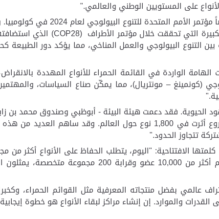
لأنواع على المستويين الوطني والعالمي
".
وأضافت: "في الوقت الذي نجتمع فيه الي
 الكبيرة التي تحققت خلال مؤتمر الأطراف
(COP28)
الذي استضافته 
بين التنوع البيولوجي والعمل المناخي، مما يؤكد دور الطبيعة ك
ات الهامة الواردة في القائمة الحمراء للأنواع المهددة بالانقر
جي (كونمينغ – مونتريال)، مما يمكّن صناع السياسات، والمهتمين
ية
".
عاماً من المساهمات الهامة، ما يقرب من 3,000 مشروع أثرت في 1,800 نوع حو
ركة تتجاوز الحدود
".
مدعومين بشبكة لجنة بقاء الأنواع الشاملة التي تضم أكثر
تراف عالمي بفضل منتجاته المعرفية مثل القوائم الحمراء، وكخب