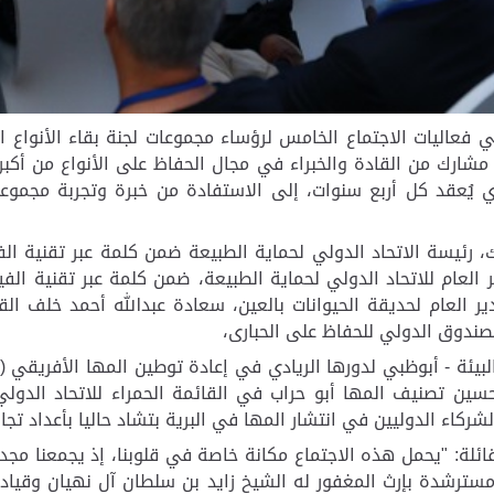
فعاليات الاجتماع الخامس لرؤساء مجموعات لجنة بقاء الأنواع الت
من
القادة والخبراء في مجال الحفاظ على الأنواع من أكب
ف الاجتماع، الذي يُعقد كل أربع سنوات، إلى الاستفادة من خبرة وتجربة
، رئيسة الاتحاد الدولي لحماية الطبيعة ضمن كلمة عبر تقنية ال
ير العام للاتحاد الدولي لحماية الطبيعة، ضمن كلمة عبر تقنية الف
دير العام لحديقة الحيوانات بالعين، سعادة عبدالله أحمد خلف ا
لصندوق الدولي للحفاظ على الحبارى،
 البيئة - أبوظبي لدورها الريادي في إعادة توطين المها الأفريقي
راض من البرية منذ أكثر من 20 عام، وتحسين تصنيف المها أبو حراب في القائمة الحم
 الدوليين في انتشار المها في البرية بتشاد حاليا بأعداد تجاوزت أكثر
ائلة: "يحمل هذه الاجتماع مكانة خاصة في قلوبنا، إذ يجمعنا مج
حدة، مسترشدة بإرث المغفور له الشيخ زايد بن سلطان آل نهيان وق