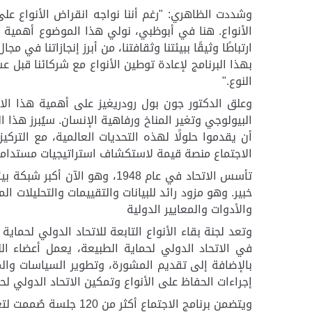
وشددت الظاهري: "رغم أننا نواجه انقراض الأنواع على
الأنواع. هنا في أبوظبي، نولي هذا الموضوع أهمية كب
ارتباطًا وثيقًا ببيئتنا وثقافتنا، من أبرز إنجازاتنا ف
النوع
".
وعلق الدكتور جون بول رودريغيز على أهمية هذا الاجتم
البيولوجي وتغير المناخ ورفاهية الإنسان. سيُبرز هذا 
أن يقدموا حلولًا لهذه التحديات العالمية، مع الترك
الاجتماع منصة قيمة لاستكشاف استراتيجيات مستدامة
خبير. وهو مزود رائد للبيانات والتقييمات والتحليلات
والأدوات والمعايير الدولية
وتعد لجنة بقاء الأنواع التابعة للاتحاد الدولي لحماية 
في الاتحاد الدولي لحماية الطبيعة، يعمل أعضاء ال
بالإضافة إلى تقديم المشورة، وتطوير السياسات والمب
إجراءات الحفاظ على الأنواع وتمكين الاتحاد الدولي 
ويتضمن برنامج الاجتماع أكثر من 120 جلسة صُممت لتعكس دورة حفظ الأنواع