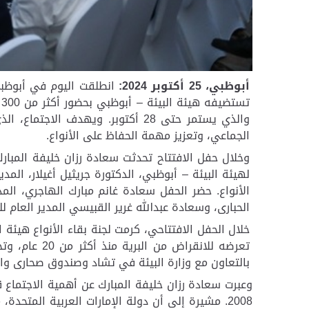
أبوظبي، 25
أكتوبر
2024:
انطلقت اليوم في أبوظبي 
تستضيفه هيئة البيئة – أبوظبي
بحضور أكثر من 300 مشارك
والذي يستمر حتى 28 أكتوبر. ويهد
الجماعي، وتعزيز مهمة الحفاظ على الأنواع.
وخلال حفل الافتتاح تحدثت سعادة رزان خليفة المبارك
لهيئة البيئة – أبوظبي، الدكتورة جريثيل أغيلار، المد
الأنواع. حضر الحفل سعادة غانم مبارك الهاجري، الم
الحبارى، وسعادة عبدالله غرير القبيسي المدير العام ل
خلال الحفل الافتتاحي، كرمت لجنة بقاء الأنواع هيئة
تعرضه للانق
بالتعاون مع وزارة البيئة في تشاد وصندوق صحارى والشركاء
وعبرت سعادة رزان خليفة المبارك عن أهمية الاجتماع ق
2008. مشيرة إلى أن دولة الإمارات العربية المت