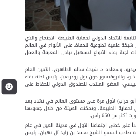
ابعة للاتحاد الدولي لحماية الطبيعة الاجتماع
والذي
ر شبكة علمية تطوعية للحفاظ على الأنواع في العالم
 مجموعات لجنة بقاء الأنواع لتسهيل تبادل المعرفة والعمل
فيديو، وسعادة د. شيخة سالم الظاهري، الأمين العام
يديو، والبروفيسور جون بول رودريغيز، رئيس لجنة بقاء
لقبيسي، العضو المنتدب للصندوق الدولي للحفاظ على
م
 (أبو حراب) لأول مرة على مستوى العالم في تشاد بعد
راء للاتحاد الدولي لحماية الطبيعة، وتمكنت الهيئة من خلال جهودها
 من 650 رأس.
دداً على خطى اجتماعنا الأول في مدينة العين في عام
يادة صاحب السمو الشيخ محمد بن زايد آل نهيان، رئيس