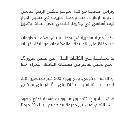
وم، يُعقد أيضاً مؤتمر الأمم المتحدة للتنوع البيولوجي لعام 2024 في كولومبيا. وتزامن اجتماعنا مع هذا المؤتمر يعكس الزخم العالمي
دولة الإمارات، حيث وضعنا الطبيعة في صميم الحوار
حليف أساسي في جهودنا للتصدي لتغير المناخ، وتعزيز
اض، ذو أهمية محورية في هذا السياق. هذه المعلومات
 بالحفاظ على الطبيعة، والمجتمعات من اتخاذ قرارات
وأكدت المبارك: "نحن ممتنون لدعم أبوظبي لهذه الجهود الحيوية. فقد دعمت هيئة البيئة - أبوظبي وصندوق محمد بن زايد للمحافظة على الكائنات الحية، الذي يحتفل بمرور 15
ل العالم. وقد ساهم العديد من هذه المنح بشكل مباشر في تقييمات القائمة الحمراء، مما
من جهتها، قالت سعادة د. شيخة سالم الظاهري في كلمتها الافتتاحية: "اليوم، يتطلب الحفاظ على الأنواع أكثر من مجرد الدعم الحكومي. ومع وجود 300 خبير مجتمعين هنا،
 من 10,000 عضو وقرابة 200 مجموعة متخصصة، يمثلون المجموعة الاساسية للحفاظ على الأنواع على مستوى
راء في الأنواع، تتحملون مسؤولية مهمة لدفع جهود
الحفاظ على الأنواع، خاصة في المناطق التي تفتقر إلى القدرات والموارد. إن إنشاء مراكز لبقاء الأنواع هو خطوة إيجابية إلى الأمام، ويسرني معرفة أنه قد تم إنشاء 20 مركزًا